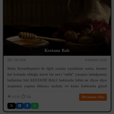
Kestane Balı
🗓️27.06.2016
✏️Serdar UZUN
Balın Kristalleşmesi ile ilgili yazımı yazdıktan sonra, hemen
her konuda olduğu üzere bir nevi "sidik" yarışına tuttuğumuz
ballardan biri KESTANE BALI hakkında bilim ne diyor diye
araştırma yapma ihtiyacı uydum ve konu hakkında güzel
çalışmalara rast...
🌟
6116
⏱️7dk
Devamını Oku