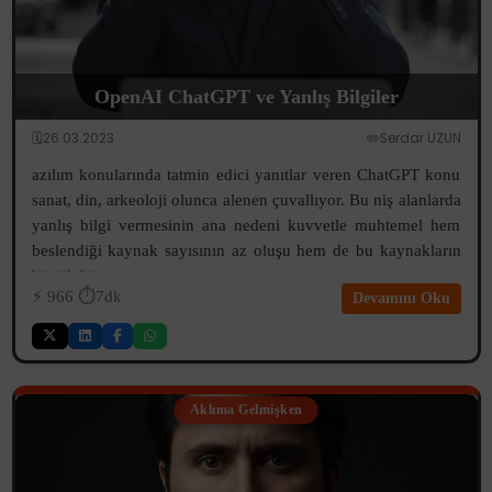
OpenAI ChatGPT ve Yanlış Bilgiler
🗓️26.03.2023
✏️Serdar UZUN
azılım konularında tatmin edici yanıtlar veren ChatGPT konu
sanat, din, arkeoloji olunca alenen çuvallıyor. Bu niş alanlarda
yanlış bilgi vermesinin ana nedeni kuvvetle muhtemel hem
beslendiği kaynak sayısının az oluşu hem de bu kaynakların
büyük bir...
⚡️
966
⏱️7dk
Devamını Oku
Aklıma Gelmişken