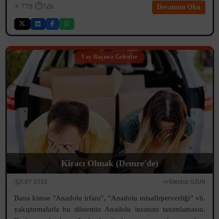
⚡️
778
⏱️7dk
Devamını Oku
Vay Başıma Gelenler
Kiracı Olmak (Demre'de)
🗓️11.07.2023
✏️Serdar UZUN
Bana kimse "Anadolu irfanı", "Anadolu misafirperverliği" vb.
yakıştırmalarla bu dönemin Anadolu insanını tanımlamasın.