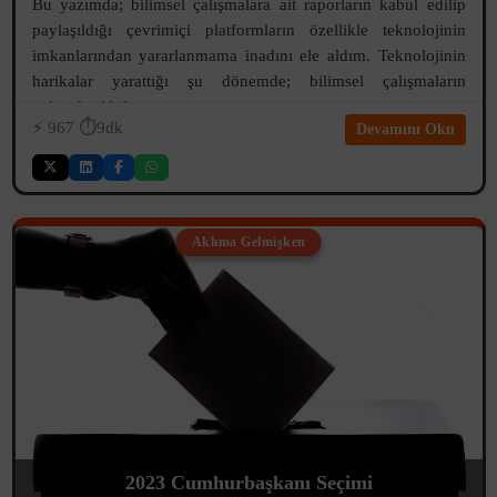
Bu yazımda; bilimsel çalışmalara ait raporların kabul edilip
paylaşıldığı çevrimiçi platformların özellikle teknolojinin
imkanlarından yararlanmama inadını ele aldım. Teknolojinin
harikalar yarattığı şu dönemde; bilimsel çalışmaların
geleneksel bile ...
⚡️
967
⏱️9dk
Devamını Oku
Aklıma Gelmişken
2023 Cumhurbaşkanı Seçimi