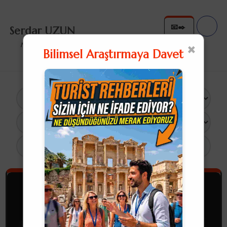
📧✒️
Serdar UZUN
✉️✍
×
Nullius in Verba
Bilimsel Araştırmaya Davet
×
12 Sonuç
Turist Rehberliği