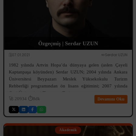
Özgeçmiş | Serdar UZUN
🗓️07.01.2021
✏️Serdar UZUN
1982 yılında Artvin Hopa’da dünyaya gelen (aslen Çayeli
Kaptanpaşa köyünden) Serdar UZUN; 2004 yılında Ankara
Üniversitesi Beypazarı Meslek Yüksekokulu Turizm
Rehberliği programından ön lisans eğitimini; 2007 yılında
Gazi Üniversitesi Ticaret ve Turi...
🚀
20934
⏱️8dk
Devamını Oku
Akademik