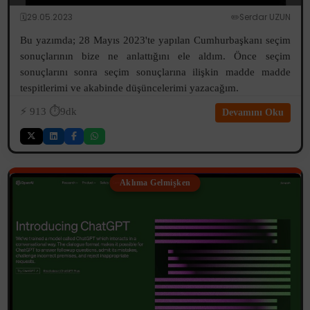
🗓️29.05.2023
✏️Serdar UZUN
Bu yazımda; 28 Mayıs 2023'te yapılan Cumhurbaşkanı seçim
sonuçlarının bize ne anlattığını ele aldım. Önce seçim
sonuçlarını sonra seçim sonuçlarına ilişkin madde madde
tespitlerimi ve akabinde düşüncelerimi yazacağım.
⚡️
913
⏱️9dk
Devamını Oku
Aklıma Gelmişken