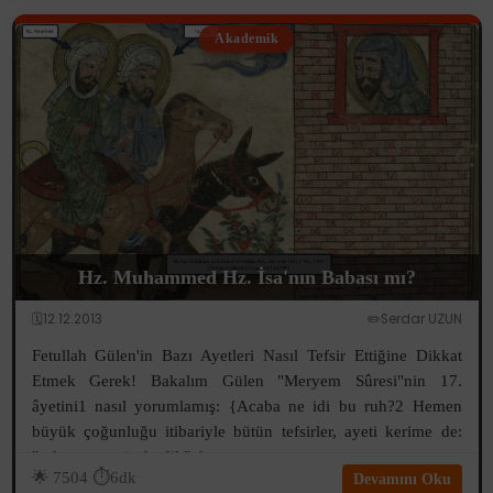
Akademik
Hz. Muhammed Hz. İsa'nın Babası mı?
🗓️12.12.2013
✏️Serdar UZUN
Fetullah Gülen'in Bazı Ayetleri Nasıl Tefsir Ettiğine Dikkat
Etmek Gerek! Bakalım Gülen "Meryem Sûresi"nin 17.
âyetini1 nasıl yorumlamış: {Acaba ne idi bu ruh?2 Hemen
büyük çoğunluğu itibariyle bütün tefsirler, ayeti kerime de:
"ruhumuzu gönderdik" d...
🌟
7504
⏱️6dk
Devamını Oku