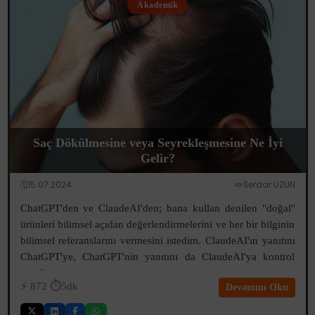
Akademik
Saç Dökülmesine veya Seyrekleşmesine Ne İyi
Gelir?
🗓️15.07.2024
✏️Serdar UZUN
ChatGPT'den ve ClaudeAI'den; bana kullan denilen "doğal"
ürünleri bilimsel açıdan değerlendirmelerini ve her bir bilginin
bilimsel referanslarını vermesini istedim. ClaudeAI'ın yanıtını
ChatGPT'ye, ChatGPT'nin yanıtını da ClaudeAI'ya kontrol
ettirdim...
⚡️
872
⏱️5dk
Devamını Oku