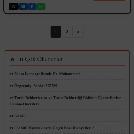
1
2
»
🔥 En Çok Okunanlar
👀 İslam İkonografisinde Hz. Muhammed
👀 Özgeçmiş | Serdar UZUN
👀 Turist Rehberlerine ve Turist Rehberliği Bölümü Öğrencilerine
Okuma Önerileri
👀 Gazâlî
👀 "Sahih" Kaynaklarda Geçen Bazı Rivayetler...!