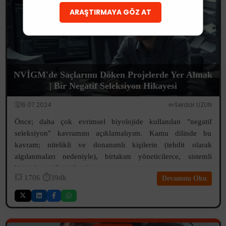
ARAŞTIRMAYA GÖZ AT
NVİGM'de Saçlarımı Döken Projelerde Yer Almak
| Bir Negatif Seleksiyon Hikayesi
🗓️16.07.2024
✏️Serdar UZUN
Önce; daha çok evrimsel biyolojide kullanılan "negatif
seleksiyon" kavramını açıklamalıyım. Kamu dilinde bu
kavram; nitelikli ve donanımlı kişilerin (tehdit olarak
algılanmaları nedeniyle), birtakım yöneticilerce, sistemli
biçimde pasifleştirilerek v...
💥
1706
⏱️39dk
Devamını Oku