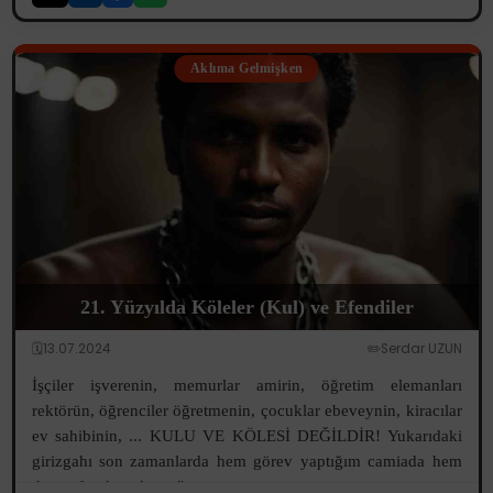
Aklıma Gelmişken
21. Yüzyılda Köleler (Kul) ve Efendiler
🗓️13.07.2024
✏️Serdar UZUN
İşçiler işverenin, memurlar amirin, öğretim elemanları
rektörün, öğrenciler öğretmenin, çocuklar ebeveynin, kiracılar
ev sahibinin, ... KULU VE KÖLESİ DEĞİLDİR! Yukarıdaki
girizgahı son zamanlarda hem görev yaptığım camiada hem
de etrafımda onlarca "...