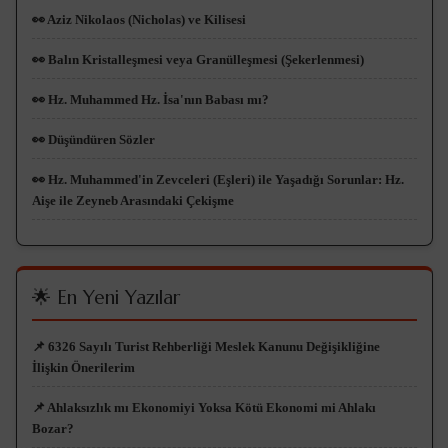
👀 Aziz Nikolaos (Nicholas) ve Kilisesi
👀 Balın Kristalleşmesi veya Granülleşmesi (Şekerlenmesi)
👀 Hz. Muhammed Hz. İsa'nın Babası mı?
👀 Düşündüren Sözler
👀 Hz. Muhammed'in Zevceleri (Eşleri) ile Yaşadığı Sorunlar: Hz.
Aişe ile Zeyneb Arasındaki Çekişme
🌟 En Yeni Yazılar
📌 6326 Sayılı Turist Rehberliği Meslek Kanunu Değişikliğine
İlişkin Önerilerim
📌 Ahlaksızlık mı Ekonomiyi Yoksa Kötü Ekonomi mi Ahlakı
Bozar?