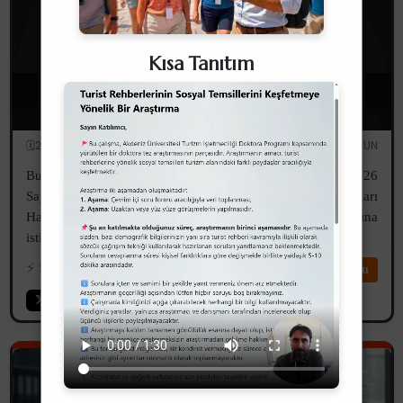
Kısa Tanıtım
6326 Sayılı Turist Rehberliği Meslek Kanunu
Değişikliğine İlişkin Önerilerim
🗓️28.04.2026
✏️Serdar UZUN
Bu yazım, 18.03.2026 tarihli ve 2026/03/303 sayılı ve "6326
Sayılı Turist Rehberliği Meslek Kanunu Değişiklik Çalışmaları
Hakkında Kurum Görüşü" konulu TUREB'in yazısına
istinaden görüşlerimi içermektedir.
⚡️
590
⏱️14dk
Devamını Oku
Vay Başıma Gelenler