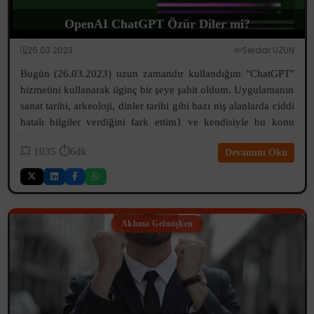
OpenAI ChatGPT Özür Diler mi?
🗓️26.03.2023
✏️Serdar UZUN
Bugün (26.03.2023) uzun zamandır kullandığım "ChatGPT"
hizmetini kullanarak ilginç bir şeye şahit oldum. Uygulamanın
sanat tarihi, arkeoloji, dinler tarihi gibi bazı niş alanlarda ciddi
hatalı bilgiler verdiğini fark ettim1 ve kendisiyle bu konu
üzer...
💥
1035
⏱️6dk
Devamını Oku
Aklıma Gelmişken