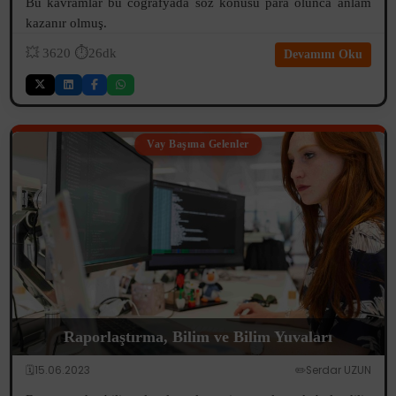
Bu kavramlar bu coğrafyada söz konusu para olunca anlam
kazanır olmuş.
💥
3620
⏱️26dk
Devamını Oku
Vay Başıma Gelenler
Raporlaştırma, Bilim ve Bilim Yuvaları
🗓️15.06.2023
✏️Serdar UZUN