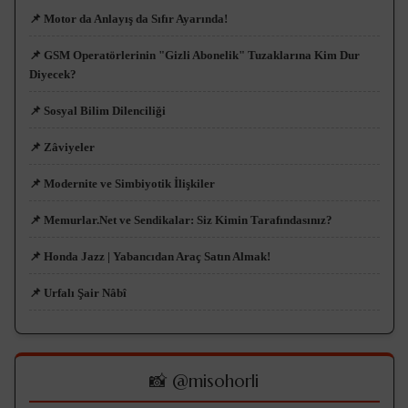
📌 Motor da Anlayış da Sıfır Ayarında!
📌 GSM Operatörlerinin "Gizli Abonelik" Tuzaklarına Kim Dur
Diyecek?
📌 Sosyal Bilim Dilenciliği
📌 Zâviyeler
📌 Modernite ve Simbiyotik İlişkiler
📌 Memurlar.Net ve Sendikalar: Siz Kimin Tarafındasınız?
📌 Honda Jazz | Yabancıdan Araç Satın Almak!
📌 Urfalı Şair Nâbî
📸 @misohorli