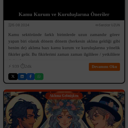
Kamu Kurum ve Kuruluşlarına Öneriler
🗓️15.08.2024
✏️Serdar UZUN
Kamu sektöründe farklı birimlerde uzun zamandır görev
yapan biri olarak dönem dönem (herkesin aklına geldiği gibi
benim de) aklıma bazı kamu kurum ve kuruluşlarına yönelik
fikirler gelir. Bu fikirlerimi zaman zaman ilgililere / yetkililere
doğrudan v...
⚡️
939
⏱️2dk
Devamını Oku
Aklıma Gelmişken