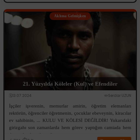
Aklıma Gelmişken
21. Yüzyılda Köleler (Kul) ve Efendiler
🗓️13.07.2024
✏️Serdar UZUN
İşçiler işverenin, memurlar amirin, öğretim elemanları
rektörün, öğrenciler öğretmenin, çocuklar ebeveynin, kiracılar
ev sahibinin, ... KULU VE KÖLESİ DEĞİLDİR! Yukarıdaki
girizgahı son zamanlarda hem görev yaptığım camiada hem
de etrafımda onlarca "...