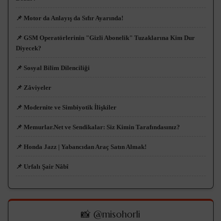
📌 Motor da Anlayış da Sıfır Ayarında!
📌 GSM Operatörlerinin "Gizli Abonelik" Tuzaklarına Kim Dur
Diyecek?
📌 Sosyal Bilim Dilenciliği
📌 Zâviyeler
📌 Modernite ve Simbiyotik İlişkiler
📌 Memurlar.Net ve Sendikalar: Siz Kimin Tarafındasınız?
📌 Honda Jazz | Yabancıdan Araç Satın Almak!
📌 Urfalı Şair Nâbî
📸 @misohorli