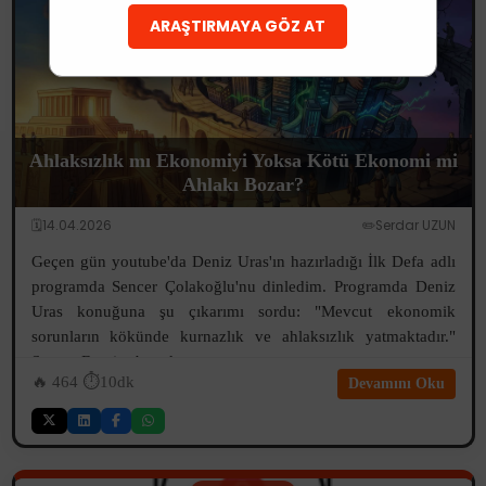
ARAŞTIRMAYA GÖZ AT
Ahlaksızlık mı Ekonomiyi Yoksa Kötü Ekonomi mi
Ahlakı Bozar?
🗓️14.04.2026
✏️Serdar UZUN
Geçen gün youtube'da Deniz Uras'ın hazırladığı İlk Defa adlı
programda Sencer Çolakoğlu'nu dinledim. Programda Deniz
Uras konuğuna şu çıkarımı sordu: "Mevcut ekonomik
sorunların kökünde kurnazlık ve ahlaksızlık yatmaktadır."
Sencer Bey ise bu çıkarım...
🔥
464
⏱️10dk
Devamını Oku