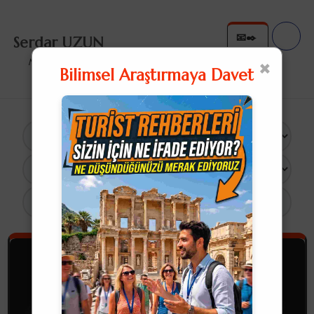
📧✒️
Serdar UZUN
✉️✍
×
Nullius in Verba
Bilimsel Araştırmaya Davet
×
12 Sonuç
Turist Rehberliği