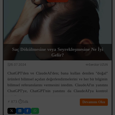
Saç Dökülmesine veya Seyrekleşmesine Ne İyi
Gelir?
🗓️15.07.2024
✏️Serdar UZUN
ChatGPT'den ve ClaudeAI'den; bana kullan denilen "doğal"
ürünleri bilimsel açıdan değerlendirmelerini ve her bir bilginin
bilimsel referanslarını vermesini istedim. ClaudeAI'ın yanıtını
ChatGPT'ye, ChatGPT'nin yanıtını da ClaudeAI'ya kontrol
ettirdim...
⚡️
873
⏱️5dk
Devamını Oku