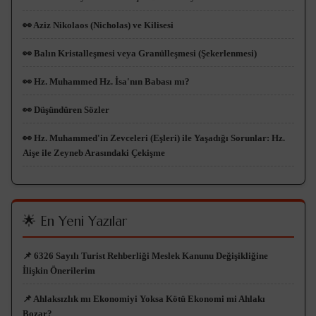
👀 Aziz Nikolaos (Nicholas) ve Kilisesi
👀 Balın Kristalleşmesi veya Granülleşmesi (Şekerlenmesi)
👀 Hz. Muhammed Hz. İsa'nın Babası mı?
👀 Düşündüren Sözler
👀 Hz. Muhammed'in Zevceleri (Eşleri) ile Yaşadığı Sorunlar: Hz.
Aişe ile Zeyneb Arasındaki Çekişme
🌟 En Yeni Yazılar
📌 6326 Sayılı Turist Rehberliği Meslek Kanunu Değişikliğine
İlişkin Önerilerim
📌 Ahlaksızlık mı Ekonomiyi Yoksa Kötü Ekonomi mi Ahlakı
Bozar?