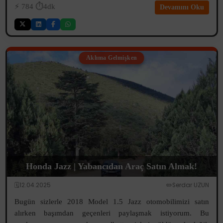
⚡️
784
⏱️4dk
Devamını Oku
Aklıma Gelmişken
Honda Jazz | Yabancıdan Araç Satın Almak!
🗓️12.04.2025
✏️Serdar UZUN
Bugün sizlerle 2018 Model 1.5 Jazz otomobilimizi satın
alırken başımdan geçenleri paylaşmak istiyorum. Bu