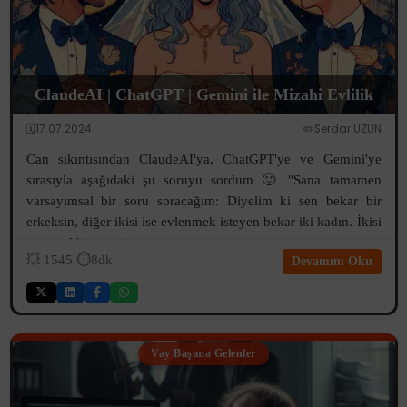
ClaudeAI | ChatGPT | Gemini ile Mizahi Evlilik
🗓️17.07.2024
✏️Serdar UZUN
Can sıkıntısından ClaudeAI'ya, ChatGPT'ye ve Gemini'ye
sırasıyla aşağıdaki şu soruyu sordum 🙂 "Sana tamamen
varsayımsal bir soru soracağım: Diyelim ki sen bekar bir
erkeksin, diğer ikisi ise evlenmek isteyen bekar iki kadın. İkisi
sana geldi ve senin...
💥
1545
⏱️8dk
Devamını Oku
Vay Başıma Gelenler