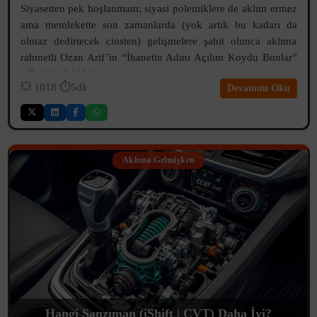
Siyasetten pek hoşlanmam; siyasi polemiklere de aklım ermez
ama memlekette son zamanlarda (yok artık bu kadarı da
olmaz dedirtecek cinsten) gelişmelere şahit olunca aklıma
rahmetli Ozan Arif’in “İhanetin Adını Açılım Koydu Bunlar”
adlı şiirindeki bir...
💥
1018
⏱️5dk
Devamını Oku
Aklıma Gelmişken
Hangi Şanzıman (iShift | CVT) Daha İyi?