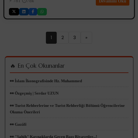
⚡️
781
⏱️7dk
Devamını Oku
1
2
3
»
🔥 En Çok Okunanlar
👀 İslam İkonografisinde Hz. Muhammed
👀 Özgeçmiş | Serdar UZUN
👀 Turist Rehberlerine ve Turist Rehberliği Bölümü Öğrencilerine
Okuma Önerileri
👀 Gazâlî
👀 "Sahih" Kaynaklarda Geçen Bazı Rivayetler...!