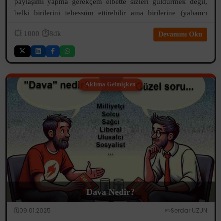
paylaşımı yapma gerekçem elbette sizleri güldürmek değil,
belki birilerini tebessüm ettirebilir ama birilerine (yabancı
biriyle alışveriş yapma ...
💥
1000
⏱️8dk
Devamını Oku
Aklıma Gelmişken
Dava Nedir?
🗓️09.01.2025
✏️Serdar UZUN