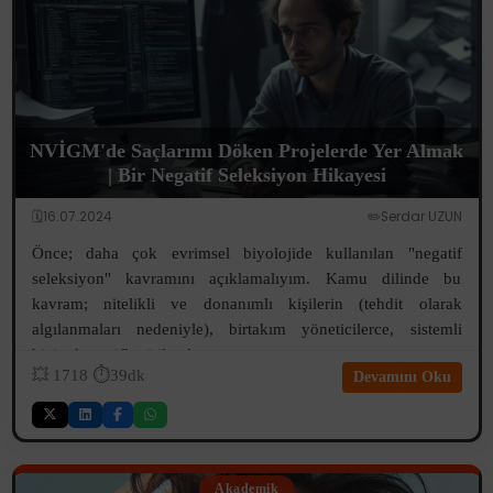
NVİGM'de Saçlarımı Döken Projelerde Yer Almak
| Bir Negatif Seleksiyon Hikayesi
🗓️16.07.2024
✏️Serdar UZUN
Önce; daha çok evrimsel biyolojide kullanılan "negatif
seleksiyon" kavramını açıklamalıyım. Kamu dilinde bu
kavram; nitelikli ve donanımlı kişilerin (tehdit olarak
algılanmaları nedeniyle), birtakım yöneticilerce, sistemli
biçimde pasifleştirilerek v...
💥
1718
⏱️39dk
Devamını Oku
Akademik