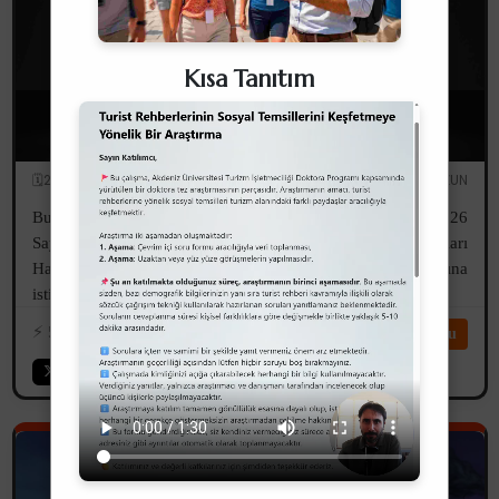
Kısa Tanıtım
6326 Sayılı Turist Rehberliği Meslek Kanunu
Değişikliğine İlişkin Önerilerim
🗓️28.04.2026
✏️Serdar UZUN
Bu yazım, 18.03.2026 tarihli ve 2026/03/303 sayılı ve "6326
Sayılı Turist Rehberliği Meslek Kanunu Değişiklik Çalışmaları
Hakkında Kurum Görüşü" konulu TUREB'in yazısına
istinaden görüşlerimi içermektedir.
⚡️
599
⏱️14dk
Devamını Oku
Akademik