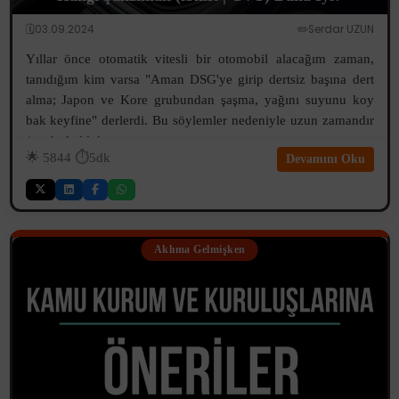
🗓️03.09.2024
✏️Serdar UZUN
Yıllar önce otomatik vitesli bir otomobil alacağım zaman,
tanıdığım kim varsa "Aman DSG'ye girip dertsiz başına dert
alma; Japon ve Kore grubundan şaşma, yağını suyunu koy
bak keyfine" derlerdi. Bu söylemler nedeniyle uzun zamandır
(arada farklı kaça...
🌟
5844
⏱️5dk
Devamını Oku
Aklıma Gelmişken