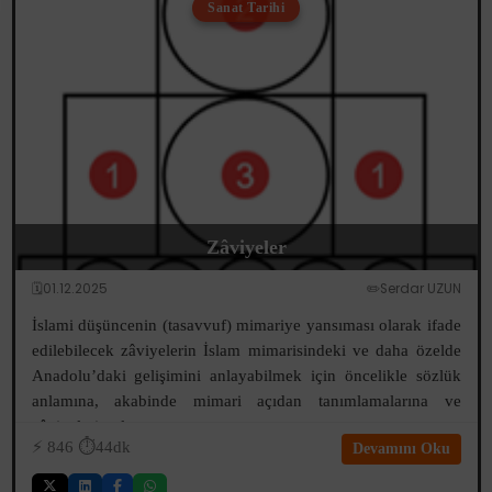
Sanat Tarihi
Zâviyeler
🗓️01.12.2025
✏️Serdar UZUN
İslami düşüncenin (tasavvuf) mimariye yansıması olarak ifade
edilebilecek zâviyelerin İslam mimarisindeki ve daha özelde
Anadolu’daki gelişimini anlayabilmek için öncelikle sözlük
anlamına, akabinde mimari açıdan tanımlamalarına ve
zâviyelerin oluşum...
⚡️
846
⏱️44dk
Devamını Oku