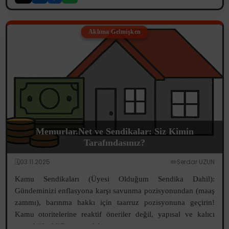
Aklıma Gelmişken
Memurlar.Net ve Sendikalar: Siz Kimin
Tarafındasınız?
🗓️03.11.2025
✏️Serdar UZUN
Kamu Sendikaları (Üyesi Olduğum Sendika Dahil):
Gündeminizi enflasyona karşı savunma pozisyonundan (maaş
zammı), barınma hakkı için taarruz pozisyonuna geçirin!
Kamu otoritelerine reaktif öneriler değil, yapısal ve kalıcı
propaktif teklifler sunun! A...